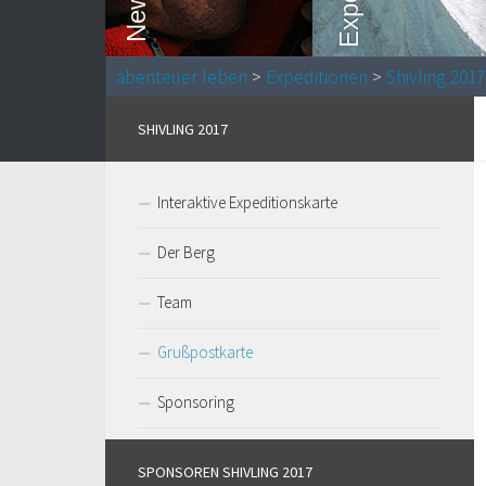
abenteuer leben
>
Expeditionen
>
Shivling 2017
SHIVLING 2017
Interaktive Expeditionskarte
Der Berg
Team
Grußpostkarte
Sponsoring
SPONSOREN SHIVLING 2017