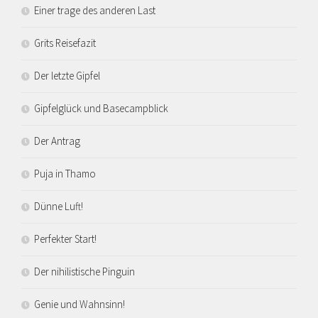
Einer trage des anderen Last
Grits Reisefazit
Der letzte Gipfel
Gipfelglück und Basecampblick
Der Antrag
Puja in Thamo
Dünne Luft!
Perfekter Start!
Der nihilistische Pinguin
Genie und Wahnsinn!