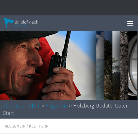
Zum Inhalt springen
News 
abenteuer leben
>
Allgemein
> Holzberg Update: Guter
Start
ALLGEMEIN
/
KLETTERN