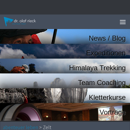
Zum Inhalt springen
News / Blog
Expeditionen
Himalaya Trekking
Team Coaching
Kletterkurse
Vorträge
abenteuer leben
> Zelt