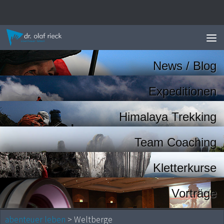
Zum Inhalt springen
News / Blog
Expeditionen
Himalaya Trekking
Team Coaching
Kletterkurse
Vorträge
abenteuer leben
> Weltberge