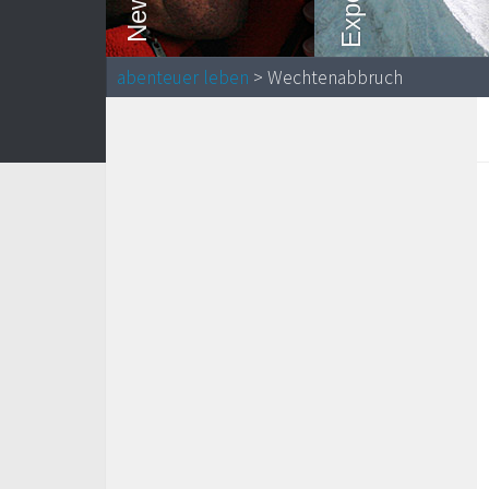
abenteuer leben
> Wechtenabbruch