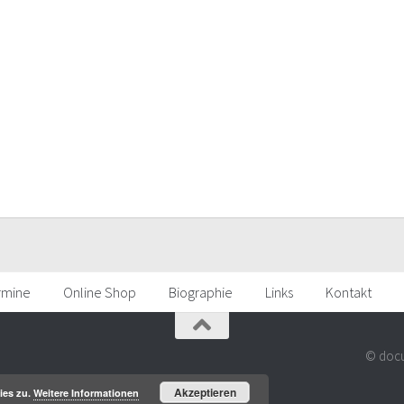
rmine
Online Shop
Biographie
Links
Kontakt
© docu
Akzeptieren
ies zu.
Weitere Informationen