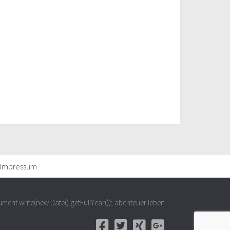
Impressum
ment.write(new Date().getFullYear()); abenteuer leben