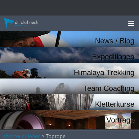
Zum Inhalt springen
News / Blog
Expeditionen
Himalaya Trekking
Team Coaching
Kletterkurse
Vorträge
abenteuer leben
> Toprope