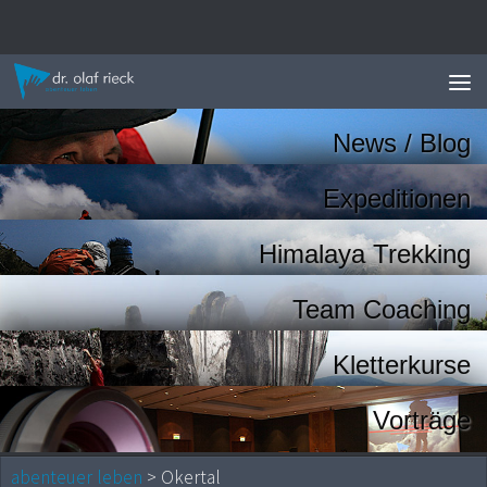
Zum Inhalt springen
News / Blog
Expeditionen
Himalaya Trekking
Team Coaching
Kletterkurse
Vorträge
abenteuer leben
> Okertal