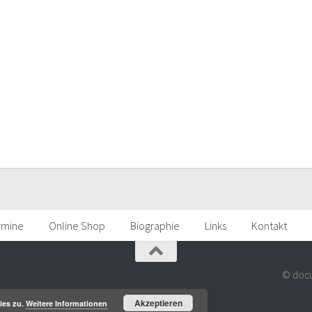
rmine
Online Shop
Biographie
Links
Kontakt
© docu
Akzeptieren
ies zu.
Weitere Informationen