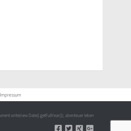
Impressum
ment.write(new Date().getFullYear()); abenteuer leben