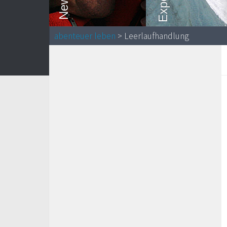
abenteuer leben
> Leerlaufhandlung