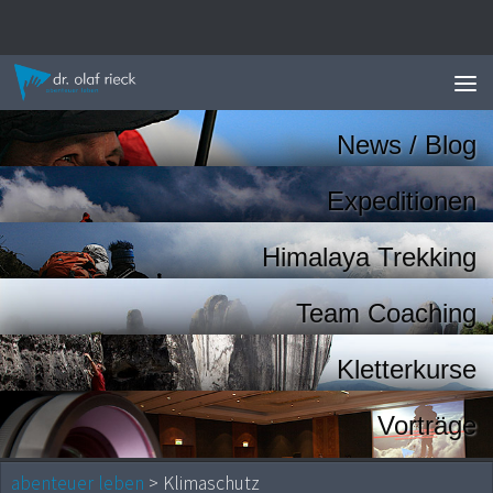
Zum Inhalt springen
News / Blog
Expeditionen
Himalaya Trekking
Team Coaching
Kletterkurse
Vorträge
abenteuer leben
> Klimaschutz