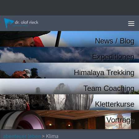
Zum Inhalt springen
News / Blog
Expeditionen
Himalaya Trekking
Team Coaching
Kletterkurse
Vorträge
abenteuer leben
> Klima