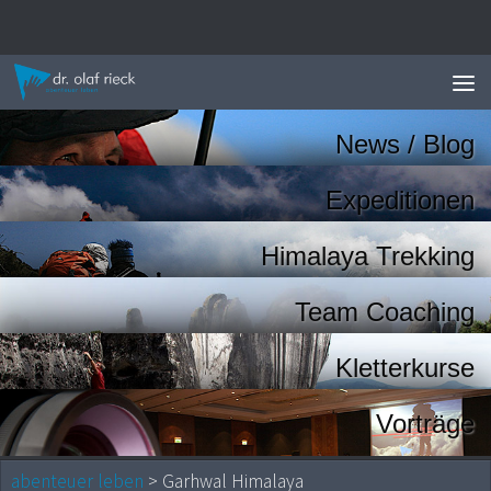
Zum Inhalt springen
News / Blog
Expeditionen
Himalaya Trekking
Team Coaching
Kletterkurse
Vorträge
abenteuer leben
> Garhwal Himalaya