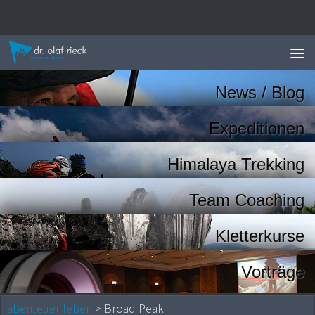
Zum Inhalt springen
News / Blog
Expeditionen
Himalaya Trekking
Team Coaching
Kletterkurse
Vorträge
abenteuer leben
> Broad Peak