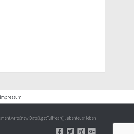
Impressum
ment.write(new Date().getFullYear()); abenteuer leben