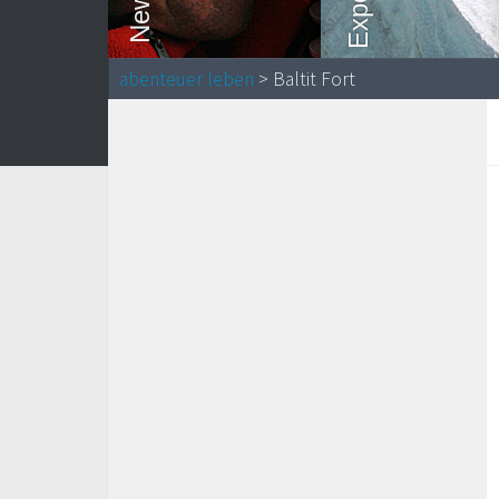
abenteuer leben
> Baltit Fort