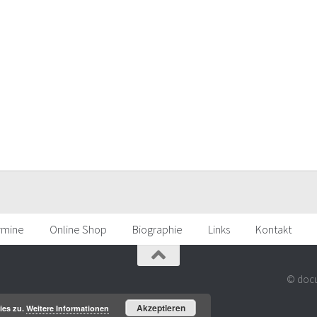
rmine
Online Shop
Biographie
Links
Kontakt
© docu
Akzeptieren
ies zu.
Weitere Informationen