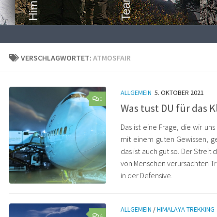
VERSCHLAGWORTET:
ATMOSFAIR
ALLGEMEIN
5. OKTOBER 2021
0
Was tust DU für das K
Das ist eine Frage, die wir uns 
mit einem guten Gewissen, g
das ist auch gut so. Der Strei
von Menschen verursachten Tr
in der Defensive.
ALLGEMEIN
/
HIMALAYA TREKKING
4