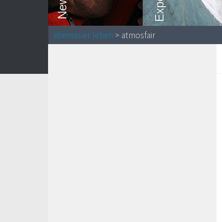
abenteuer leben
> atmosfair