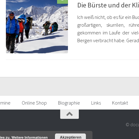
Die Bürste und der K
Ich weiß nicht, ob es für ein 
großartigen, skurrilen, rü
gekommen im Laufe der viele
Bergen verbracht habe. Gerade 
rmine
Online Shop
Biographie
Links
Kontakt
© docu
Akzeptieren
ies zu.
Weitere Informationen