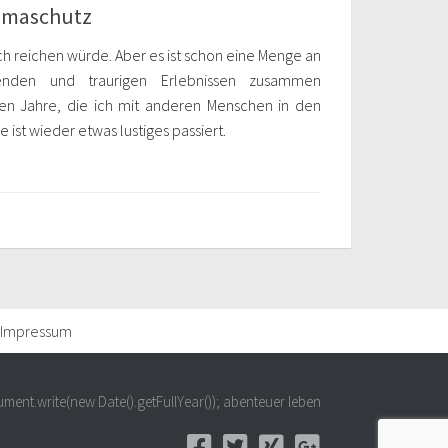
limaschutz
Buch reichen würde. Aber es ist schon eine Menge an
hrenden und traurigen Erlebnissen zusammen
n Jahre, die ich mit anderen Menschen in den
ist wieder etwas lustiges passiert.
Impressum
ment.write(new Date().getFullYear()); abenteuer leben