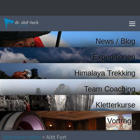
Zum Inhalt springen
News / Blog
Expeditionen
Himalaya Trekking
Team Coaching
Kletterkurse
Vorträge
abenteuer leben
> Altit Fort