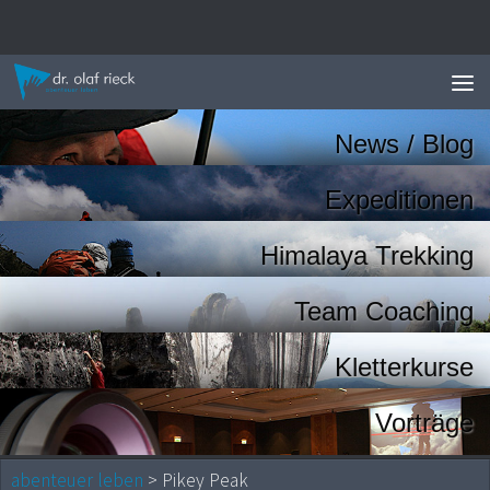
Zum Inhalt springen
News / Blog
Expeditionen
Himalaya Trekking
Team Coaching
Kletterkurse
Vorträge
abenteuer leben
> Pikey Peak