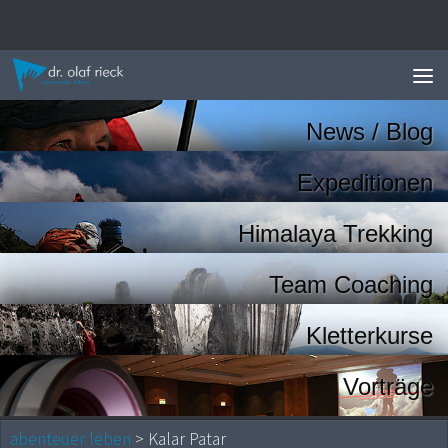
Zum Inhalt springen
News / Blog
Expeditionen
Himalaya Trekking
Team Coaching
Kletterkurse
Vorträge
abenteuer leben
> Kalar Patar