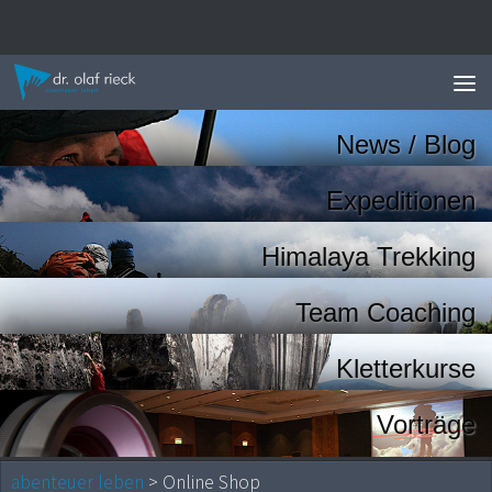
Zum Inhalt springen
News / Blog
Expeditionen
Himalaya Trekking
Team Coaching
Kletterkurse
Vorträge
abenteuer leben
> Online Shop