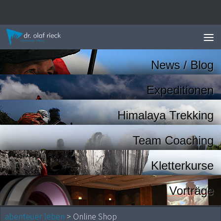
Zum Inhalt springen
News / Blog
Expeditionen
Himalaya Trekking
Team Coaching
Kletterkurse
Vorträge
abenteuer leben
> Online Shop