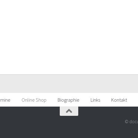
rmine
Online Shop
Biographie
Links
Kontakt
© docu